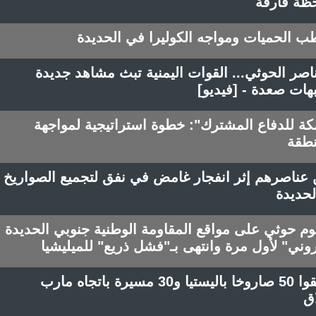
حظة فارقة
طب الحميات ومواجه الكوليرا في الحديدة
اصر الحوثي... القوات اليمنية تبث مشاهد جديدة
هات صعدة - [فيديو]
مكة للدفاع المشترك": خطوة استراتيجية لمواجهة
نطقة
نتشلون 26 قتيلا من عناصرهم إثر انفجار غامض في نفق لتجميع الصواريخ
لحديدة
حوثي على مواقع المقاومة الوطنية جنوبي الحديدة
وني" لأول مرة وانتهى بـ"فشل ذريع" للميليشيا
منصة عسكرية: الحوثيون أطلقوا 50 صاروخا باليستيا و30 مسيرة باتجاه مارب
ق