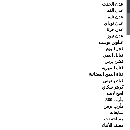
عدن الحدث
عدن الغد
عدن تايم
عدن توداي
عدن حرة
عدن نيوز
عناوين بوست
فجر اليوم
قبائل اليمن
قشن برس
قناة المهرية
قناة اليمن الفضائية
قناة بلقيس
كريتر سكاي
لحج لايت
مأرب 360
مأرب برس
متابعات
مساحة نت
مسند للأنباء