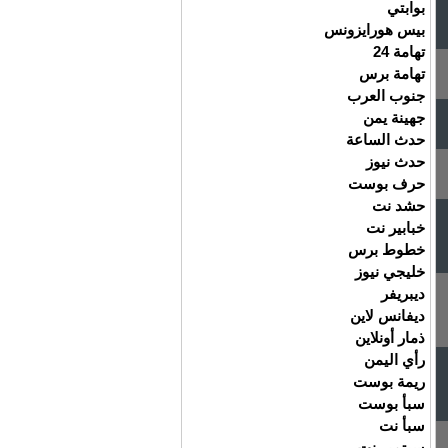
بوابتي
بيس هورايزونس
تهامة 24
تهامة برس
جنوب العرب
جهينة يمن
حدث الساعة
حدث نيوز
حرف بوست
حشد نت
خبابير نت
خطوط برس
خليجي نيوز
ديبريفر
ديفانس لاين
ذمار أونلاين
رأي اليمن
ريمة بوست
سبأ بوست
سبأ نت
سبتمبر نت