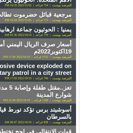
المرصد بوست
| 754 قراءه | 2022/11/05 16:35 PM
مرجعية قبائل حضرموت تطالب الحكومة بتجنيد 
المرصد بوست
| 775 قراءه | 2022/11/05 16:28 PM
يمنيا : الحوثيون جماعة ارهاب
المرصد بوست
| 770 قراءه | 2022/10/24 01:36 AM
أسعار صرف الريال اليمني أمام
19اكتوبر2022م
المرصد بوست
| 1735 قراءه | 2022/10/19 17:04 PM
plosive device exploded on
tary patrol in a city street
المرصد بوست
| 749 قراءه | 2022/10/19 17:03 PM
تعز..
شوارع المدينة
المرصد بوست
| 1168 قراءه | 2022/10/19 15:48 PM
أسوشيتد برس تؤكد تورط قياد
بالسرطان
المرصد بوست
| 838 قراءه | 2022/10/16 00:47 AM
قوات الانتقالي في لحج تخت