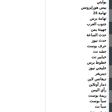
بوابتي
بيس هورايزونس
تهامة 24
تهامة برس
جنوب العرب
جهينة يمن
حدث الساعة
حدث نيوز
حرف بوست
حشد نت
خبابير نت
خطوط برس
خليجي نيوز
ديبريفر
ديفانس لاين
ذمار أونلاين
رأي اليمن
ريمة بوست
سبأ بوست
سبأ نت
سبتمبر نت