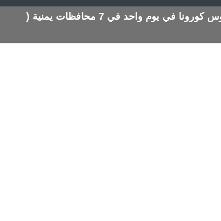
وفاة وإصابة 151 شخصاً بفيروس كورونا في يوم واحد في 7 محافظات يمنية (