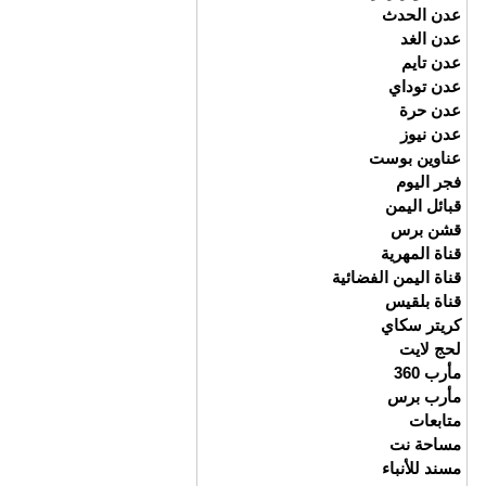
عدن الحدث
عدن الغد
عدن تايم
عدن توداي
عدن حرة
عدن نيوز
عناوين بوست
فجر اليوم
قبائل اليمن
قشن برس
قناة المهرية
قناة اليمن الفضائية
قناة بلقيس
كريتر سكاي
لحج لايت
مأرب 360
مأرب برس
متابعات
مساحة نت
مسند للأنباء