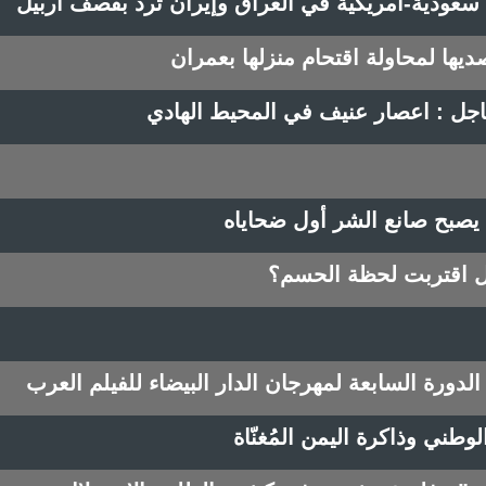
سعودية-أمريكية في العراق وإيران ترد بقصف أربيل
تصديها لمحاولة اقتحام منزلها بعمران
 عاجل : اعصار عنيف في المحيط الهادي
 يصبح صانع الشر أول ضحاياه
ل اقتربت لحظة الحسم؟
لدورة السابعة لمهرجان الدار البيضاء للفيلم العرب
طني وذاكرة اليمن المُغنّاة