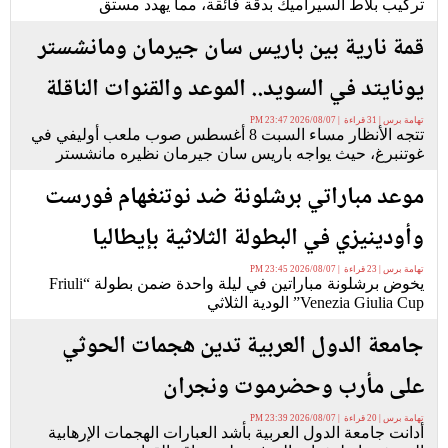
تركيب بلاط السيراميك بدقة فائقة، مما يهدد مستق
قمة نارية بين باريس سان جيرمان ومانشستر
يونايتد في السويد.. الموعد والقنوات الناقلة
تهامة برس | 31 قراءة | 2026/08/07 23:47 PM
تتجه الأنظار مساء السبت 8 أغسطس صوب ملعب أوليفي في
غوتنبرغ، حيث يواجه باريس سان جيرمان نظيره مانشستر
موعد مباراتي برشلونة ضد نوتنغهام فورست
وأودينيزي في البطولة الثلاثية بإيطاليا
تهامة برس | 23 قراءة | 2026/08/07 23:45 PM
يخوض برشلونة مباراتين في ليلة واحدة ضمن بطولة “Friuli
Venezia Giulia Cup” الودية الثلاثي
جامعة الدول العربية تدين هجمات الحوثي
على مأرب وحضرموت ونجران
تهامة برس | 20 قراءة | 2026/08/07 23:39 PM
أدانت جامعة الدول العربية بأشد العبارات الهجمات الإرهابية