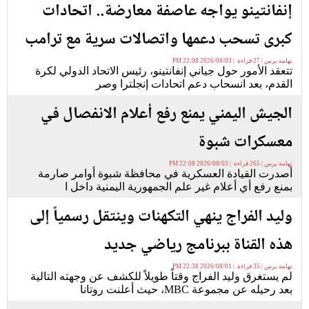
إنفانتينو يواجه عاصفة معارضة.. اتحادات
كبرى تسحب دعمها واتصالات سرية مع ترامب
تهامة برس | 27 قراءة | 2026/08/03 22:08 PM
تتعقد الأمور حول جياني إنفانتينو، رئيس الاتحاد الدولي لكرة
القدم، بعد انسحاب دعم اتحادات إنجلترا وصر
الجيش اليمني يمنع رفع أعلام الانفصال في
معسكرات شبوة
تهامة برس | 265 قراءة | 2026/08/03 22:08 PM
أصدرت القيادة العسكرية في محافظة شبوة أوامر صارمة
بمنع رفع أي أعلام غير علم الجمهورية اليمنية داخل ا
وليد الفراج ينهي التكهنات وينتقل رسمياً إلى
هذه القناة ببرنامج رياضي جديد
تهامة برس | 35 قراءة | 2026/08/01 22:38 PM
لم يستغرق وليد الفراج وقتاً طويلاً للكشف عن وجهته التالية
بعد رحيله عن مجموعة MBC، حيث أعلنت روتانا