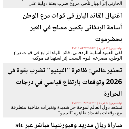
الحارثي إثر انهيار ثلجي مروع ضرب بعثة دولية على
اغتيال القائد البارز في قوات درع الوطن
أسامة الردفاني بكمين مسلح في العبر
بحضرموت
تهامة برس | 27 قراءة | 2026/08/01 15:48 PM
لقي العميد أسامة الردفاني، قائد اللواء الرابع في قوات درع
الوطن، مصرعه اليوم السبت إثر استهداف موكبه
تحذير عالمي: ظاهرة "النينيو" تضرب بقوة في
2026 وتوقعات بارتفاع قياسي في درجات
الحرارة
تهامة برس | 37 قراءة | 2026/07/31 23:51 PM
تستعد دول العالم لموجة حر شديدة وتغيرات مناخية متطرفة
مع توقعات باشتداد ظاهرة “النينيو”
مباراة ريال مدريد وفيورنتينا مباشر عبر stc