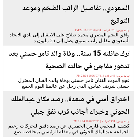
السعودي.. تفاصيل الراتب الضخم وموعد
التوقيع
تهامة برس | 323 قراءة | 2026/07/31 22:16 PM
وافق النجم المصري محمد صلاح على الانتقال إلى نادي الاتحاد
السعودي مقابل راتب سنوي يصل إلى 25 مليون د
ترك عائلته 15 سنة.. وفاة والد تامر حسني بعد
تدهور مفاجئ في حالته الصحية
تهامة برس | 48 قراءة | 2026/07/31 22:04 PM
فجع الموت الفنان تامر حسني بوفاة والده الفنان المعتزل
حسني شريف عباس، الذي رحل عن عالمنا اليوم الجمع
اختراق أمني في صعدة.. رصد مكان عبدالملك
الحوثي وخبراء أجانب قرب نفق جبلي
تهامة برس | 2431 قراءة | 2026/07/31 21:24 PM
كشف الصحفي فارس الحميري عن رصد دقيق لتحركات زعيم
الجماعة عبدالملك الحوثي في معقله الرئيسي بمحافظة صع