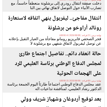
دخلت صفقة انتقال رودري إلى برشلونة منعطفاً حاسماً، مع
تضارب الأنباء حول التوصل لاتفاق نهائي بين النا
انتقال مفاجئ.. ليفربول ينهي اتفاقه لاستعارة
رونالد أراوخو من برشلونة
تهامة برس | 21 قراءة | 2026/08/08 00:41 AM
فجر الصحفي فابريزيو رومانو مفاجأة من العيار الثقيل بإعلانه
عن توصل ليفربول لاتفاق شفهي مع برشلونة لا
حالة انعقاد دائم.. تفاصيل اجتماع طارئ
لمجلس الدفاع الوطني برئاسة العليمي للرد
على الهجمات الحوثية
تهامة برس | 60 قراءة | 2026/08/08 00:35 AM
عقد مجلس الدفاع الوطني اجتماعاً طارئاً اليوم الجمعة برئاسة
الدكتور رشاد العليمي، لمناقشة تداعيات اله
بعد توقيع أردوغان وشهباز شريف وولي