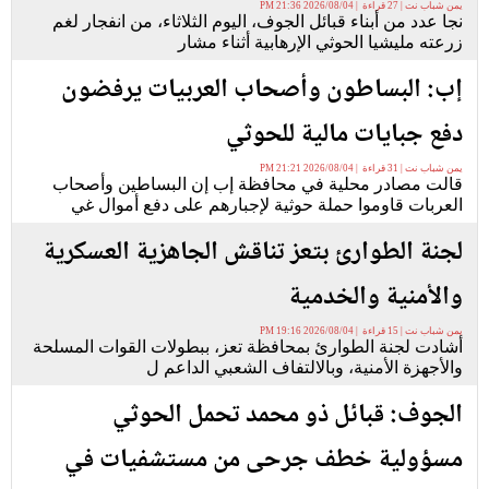
يمن شباب نت | 27 قراءة | 2026/08/04 21:36 PM
نجا عدد من أبناء قبائل الجوف، اليوم الثلاثاء، من انفجار لغم
زرعته مليشيا الحوثي الإرهابية أثناء مشار
إب: البساطون وأصحاب العربيات يرفضون
دفع جبايات مالية للحوثي
يمن شباب نت | 31 قراءة | 2026/08/04 21:21 PM
قالت مصادر محلية في محافظة إب إن البساطين وأصحاب
العربات قاوموا حملة حوثية لإجبارهم على دفع أموال غي
لجنة الطوارئ بتعز تناقش الجاهزية العسكرية
والأمنية والخدمية
يمن شباب نت | 15 قراءة | 2026/08/04 19:16 PM
أشادت لجنة الطوارئ بمحافظة تعز، ببطولات القوات المسلحة
والأجهزة الأمنية، وبالالتفاف الشعبي الداعم ل
الجوف: قبائل ذو محمد تحمل الحوثي
مسؤولية خطف جرحى من مستشفيات في