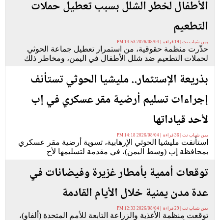
الأطفال لخطر الشلل بسبب تعطيل حملات
التطعيم
يمن شباب نت | 19 قراءة | 2026/08/04 14:53 PM
حذّرت منظمة حقوقية، من استمرار تعطيل جماعة الحوثي
لحملات التطعيم ضد شلل الأطفال في اليمن، ومخاطر ذلك
بذريعة الإستثمار.. مليشيا الحوثي تستأنف
إجراءات تسليم أرضية مقر عسكري في إب
لأحد قياداتها
يمن شباب نت | 36 قراءة | 2026/08/04 14:18 PM
استأنفت مليشيا الحوثي الإرهابية، تسوية أرضية مقر عسكري
بمحافظة إب (وسط اليمن)، في مقدمة لتسليمها لأح
توقعات أممية بأمطار غزيرة وفيضانات في
عدة مدن يمنية خلال الأيام القادمة
يمن شباب نت | 29 قراءة | 2026/08/04 12:33 PM
توقعت منظمة الأغذية والزراعة التابعة للأمم المتحدة (ألفاو)،