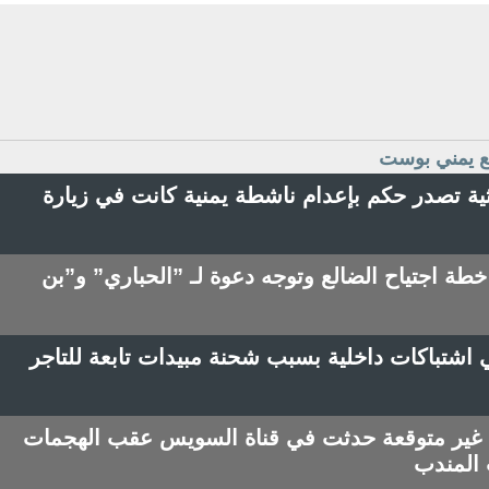
قع يمني بوست
ية تصدر حكم بإعدام ناشطة يمنية كانت في زيارة
طة اجتياح الضالع وتوجه دعوة لـ ”الحباري” و”بن
اشتباكات داخلية بسبب شحنة مبيدات تابعة للتاجر
ة غير متوقعة حدثت في قناة السويس عقب الهجمات
 المندب