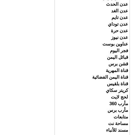
عدن الحدث
عدن الغد
عدن تايم
عدن توداي
عدن حرة
عدن نيوز
عناوين بوست
فجر اليوم
قبائل اليمن
قشن برس
قناة المهرية
قناة اليمن الفضائية
قناة بلقيس
كريتر سكاي
لحج لايت
مأرب 360
مأرب برس
متابعات
مساحة نت
مسند للأنباء