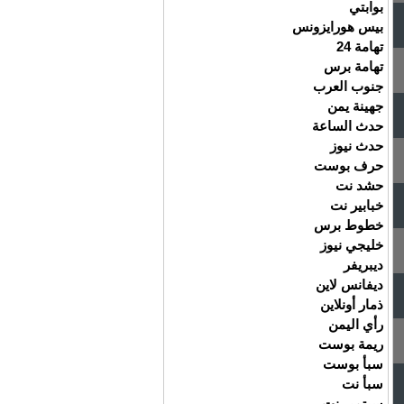
بوابتي
بيس هورايزونس
تهامة 24
تهامة برس
جنوب العرب
جهينة يمن
حدث الساعة
حدث نيوز
حرف بوست
حشد نت
خبابير نت
خطوط برس
خليجي نيوز
ديبريفر
ديفانس لاين
ذمار أونلاين
رأي اليمن
ريمة بوست
سبأ بوست
سبأ نت
سبتمبر نت