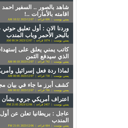
شاهد بالصور .. السفير احمد 
اقامته بالأمارات ..!
يمني بوست
| 606 قراءه | 2023/12/07 10:52 AM
وردنا الان : أول تعليق حوثي
بالبحر الأحمر وباب المندب
يمني بوست
| 1074 قراءه | 2023/12/07 00:34 AM
كاتب يمني يعلق على إستهدا
الذي سيدفع الثمن
يمني بوست
| 742 قراءه | 2023/12/07 00:18 AM
لماذا ردة فعل إسرائيل وأمري
يمني بوست
| 730 قراءه | 2023/12/07 00:06 AM
كشف أبرز ما جاء في بيان مج
يمني بوست
| 766 قراءه | 2023/12/07 00:02 AM
اعتراف أمريكي جريء بشأن ا
يمني بوست
| 2457 قراءه | 2023/12/06 21:05 PM
عاجل : بريطانيا تعلن عن أ
المندب
يمني بوست
| 664 قراءه | 2023/12/06 21:01 PM