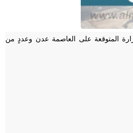
وافق 4-9- 2025، اختلافًا في درجات الحرارة المتوقعة على العاصمة عدن وعددٍ من