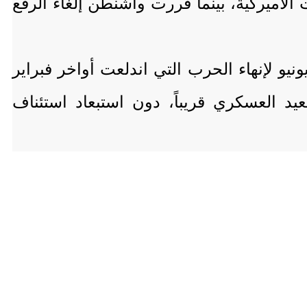
الأميركية، بينما قررت واشنطن إلغاء الرفع
مر التصعيد بين الجانبين وسط تبادل الاتهامات بخرق مذكرة التفاهم الموقعة في 17 يونيو لإنهاء الحرب التي اندلعت أواخر فبراير
يد العسكري قريباً، دون استبعاد استئناف