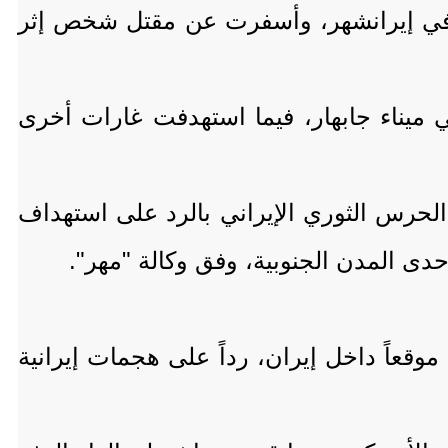
ي في إيرانشهر، وأسفرت عن مقتل شخص إثر
ي ميناء جابهار، فيما استهدفت غارات أخرى
رس الثوري الإيراني بالرد على استهداف
إحدى المدن الجنوبية، وفق وكالة "مهر".
وتأتي الضربات الجديدة بعد يوم من تنفيذ الولايات المتحدة هجمات استهدفت أكثر من 80 موقعاً داخل إيران، رداً على هجمات إيرانية