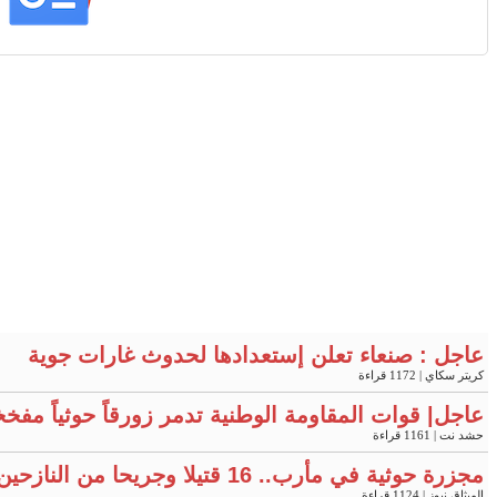
عاجل : صنعاء تعلن إستعدادها لحدوث غارات جوية
كريتر سكاي
| 1172 قراءة
عاجل| قوات المقاومة الوطنية تدمر زورقاً حوثياً مفخ
حشد نت
| 1161 قراءة
مجزرة حوثية في مأرب.. 16 قتيلا وجريحا من النازحين "فيديو"
الميثاق نيوز
| 1124 قراءة