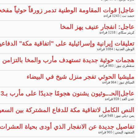
عاجل| قوات المقاومة الوطنية تدمر زورقاً حوثياً مفخ
حشد نت
| 1243 قراءة
عاجل: انفجار عنيف يهز المخا
كريتر سكاي
| 1218 قراءة
تعليقات إيرانية وإسرائيلية على "اتفاقية مكة" الدفاع
الوطن العدنية
| 1084 قراءة
هجمات حوثية جديدة تستهدف مأرب والمخا بالتزامن 
سقطرى نيوز
| 983 قراءة
مليشيا الحوثي تفجر منزل شيخ في البيضاء
الميثاق نيوز
| 964 قراءة
عاجل|الحـ.ـوثيون يشنون هجومًا جديدًا على مأرب بـ3 صواريخ ومسيّرتين
عدن الغد
| 959 قراءة
النص الكامل لاتفاقية مكة للدفاع المشتركة بين السعو
يمن ديلي نيوز
| 948 قراءة
تفاصيل جديدة عن الانفجار الذي أودى بحياة العشرات 
المشهد اليمني
| 905 قراءة