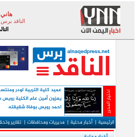
هاني 
الناقد برس
التا