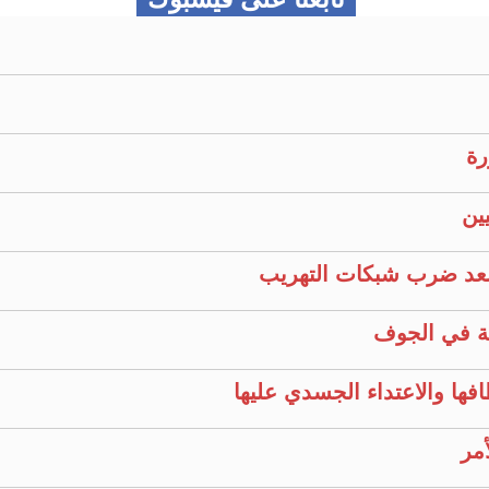
رة
ين
عد ضرب شبكات التهريب
ية في الجوف
فها والاعتداء الجسدي عليها
مر