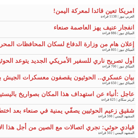
امريكا تعين قائدا لمعركة اليمن!
العربي نيوز
| 1138 قراءة
انفجار عنيف يهز العاصمة صنعاء
الميثاق نيوز
| 886 قراءة
إعلان هام من وزارة الدفاع لسكان المحافظات المحر
الميثاق نيوز
| 805 قراءة
أول تصريح ناري للسفير الأمريكي الجديد يتوعد الحوثي
الميثاق نيوز
| 700 قراءة
بيان عسكري.. الحوثيون يقصفون معسكرات الجيش ب
الميثاق نيوز
| 650 قراءة
عاجل :أنباء عن استهداف هذا المكان بصواريخ باليست
كريتر سكاي
| 625 قراءة
شقيق زعيم الحوثيين يصفّي يمنية في صنعاء بعد اختطا
المشهد اليمني
| 598 قراءة
قيادي حوثي: نجري اتصالات مع الصين من أجل هذا الأ
المشهد اليمني
| 502 قراءة