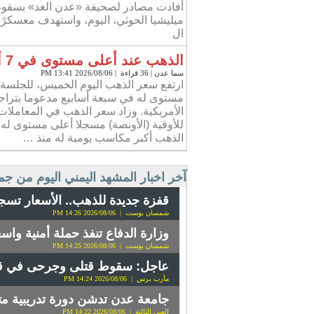
أفادت مصادر لصحيفة «عدن الغد» بسقو
ميليشيا الحوثي، اليوم، واستهدف معسكرًا
ال
الذهب عند أعلى مستوى في 7 أسابيع
سما عدن
| 36 قراءة | 2026/08/06 13:41 PM
ارتفع سعر الذهب اليوم الخميس، للجلسة ا
مستوى له في سبعة أسابيع مدعوما بتراجع
الذهب أكبر مكاسب يومية له منذ …
آخر اخبار المشهد اليمني اليوم من جم
قفزة جديدة للذهب.. الأسعار تسجل أع
شمسان بوست
| 2026/08/06 14:26 PM
وزارة الدفاع تنفذ حملة أمنية وا
شمسان بوست
| 2026/08/06 14:25 PM
عاجل: سقوط قتلى وجرحى في ق
مأرب برس
| 2026/08/06 14:24 PM
جامعة عدن تدشن دورة تدريبية مت
العين الثالثة
| 2026/08/06 14:22 PM