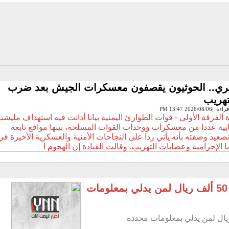
ري.. الحوثيون يقصفون معسكرات الجيش بعد ضرب
تهريب
الفرقة الأولى - قوات الطوارئ اليمنية بيانا أدانت فيه استهداف مليشيا
ابية عددا من معسكرات ووحدات القوات المسلحة، بينها مواقع تابعة
صعيد وصفته بأنه يأتي ردا على النجاحات الأمنية والعسكرية الأخيرة في
يا الإجرامية وعصابات التهريب. وقالت القيادة إن الهجوم ا
السعودية تعلن مكافأة تصل إلى 50 ألف ريال لمن يدلي بمعلومات