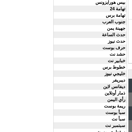
بيس هورايزونس
تهامة 24
تهامة برس
جنوب العرب
جهينة يمن
حدث الساعة
حدث نيوز
حرف بوست
حشد نت
خبابير نت
خطوط برس
خليجي نيوز
ديبريفر
ديفانس لاين
ذمار أونلاين
رأي اليمن
ريمة بوست
سبأ بوست
سبأ نت
سبتمبر نت
سقطرى بوست