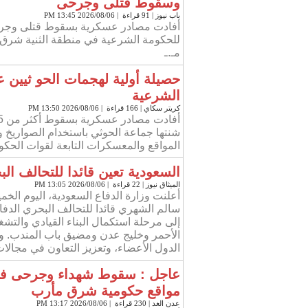
وسقوط قتلى وجرحى
باب نيوز
| 91 قراءة | 2026/08/06 13:45 PM
أفادت مصادر عسكرية بسقوط قتلى وجرحى
للحكومة الشرعية في منطقة الثنية شرق
مـ.ـ
حصيلة أولية لهجمات الحو ثيين 
الشرعية
كريتر سكاي
| 166 قراءة | 2026/08/06 13:50 PM
شنتها جماعة الحوثي باستخدام الصواريخ و
المواقع والمعسكرات التابعة لقوات الحكو
السعودية تعين قائدا للتحالف ال
الميثاق نيوز
| 22 قراءة | 2026/08/06 13:05 PM
أعلنت وزارة الدفاع السعودية، اليوم الخمي
سالم الشهري قائدا للتحالف البحري الدفا
إلى مرحلة استكمال البناء القيادي والتشغ
الأحمر وخليج عدن ومضيق باب المندب. وس
الدول الأعضاء، وتعزيز التعاون في مجالات
عاجل : سقوط شهداء وجرحى 
مواقع حكومية شرق مأرب
عدن الغد
| 230 قراءة | 2026/08/06 13:17 PM