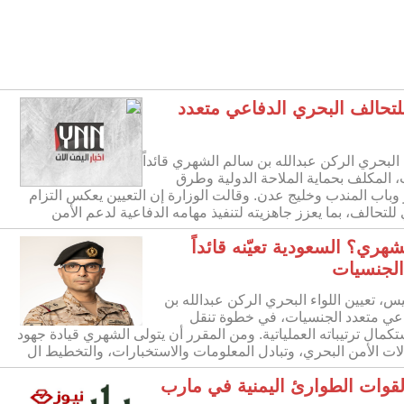
للتحالف البحري الدفاعي متعدد
 البحري الركن عبدالله بن سالم الشهري قائداً
 المكلف بحماية الملاحة الدولية وطرق
 وباب المندب وخليج عدن. وقالت الوزارة إن التعيين يعكس التزام
لتحالف، بما يعزز جاهزيته لتنفيذ مهامه الدفاعية لدعم الأمن
هري؟ السعودية تعيّنه قائداً
الجنسيات
س، تعيين اللواء البحري الركن عبدالله بن
فاعي متعدد الجنسيات، في خطوة تنقل
ستكمال ترتيباته العملياتية. ومن المقرر أن يتولى الشهري قيادة جهود
لات الأمن البحري، وتبادل المعلومات والاستخبارات، والتخطيط ال
ات الطوارئ اليمنية في مارب