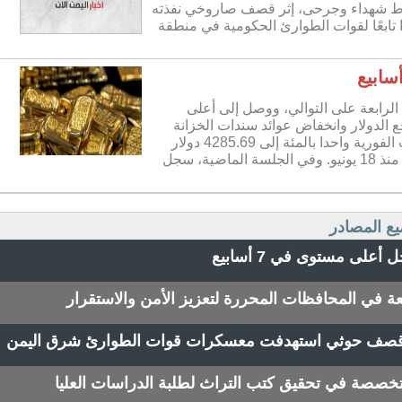
ط شهداء وجرحى، إثر قصف صاروخي نفذته
 تابعًا لقوات الطوارئ الحكومية في منطقة
لرابعة على التوالي، ووصل إلى أعلى
 الدولار وانخفاض عوائد سندات الخزانة
الأمريكية. وزاد سعر الذهب في المعاملات الفورية واحدا بالمئة إلى 4285.69 دولار
للأوقية (الأونصة) مسجلا أعلى مستوى له منذ 18 يونيو. وفي الجلسة الماضية، سجل
يع المصادر
لى مستوى في 7 أسابيع
سعة في المحافظات المحررة لتعزيز الأمن والاستقرار
صف حوثي استهدفت معسكرات قوات الطوارئ شرق اليمن
خصصة في تحقيق كتب التراث لطلبة الدراسات العليا