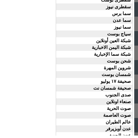
سقطرى نيوز
سما برس
سما عدن
سما نيوز
سياج بوست
شبكة العين أونلاين
شبكة اليمن الاخبارية
شبكة سما الإخبارية
شحن بوست
شروين المهرة
شمسان بوست
صحيفة ١٧ يوليو
صحيفة شمسان نت
صدى الجنوب
صنعاء اونلاين
صوت الحرية
صوت العاصمة
عالم الطيران
عدن أوبزيرفر
عدن الحدث