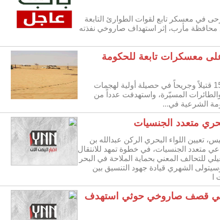
 في معسكر تابع لقوات الطوارئ التابعة
 محافظة مأرب، إثر استهداف صاروخي نفذته
على معسكرات تابعة للحكومة
أفادت مصادر عسكرية بسقوط أكثر من 15 قتيلاً وجريحاً في حصيلة أولية لهجمات
الطائرات المسيّرة، واستهدفت عدداً من
مة الشرعية في...
بحري متعدد الجنسيات
س، تعيين اللواء البحري الركن عبدالله بن
عي متعدد الجنسيات، في خطوة تمهد للانتقال
يلي للتحالف المعني بحماية الملاحة في البحر
يتولى الشهري قيادة جهود التنسيق بين
 ا
في قصف صاروخي حوثي استهدف