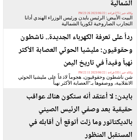
الشمالية
وكالة خبر | 275 قراءة | 2023/06/22 23:26 PM
البيت الأبيض: الرئيس بايدن ورئيس الوزراء الهندي أدانا
التجارب الصاروخية لكوريا الشمالية
رداً على تعرفة الكهرباء الجديدة.. ناشطون
وحقوقيون: مليشيا الحوثي العصابة الأكثر
نهباً وفيداً في تاريخ اليمن
وكالة خبر | 335 قراءة | 2023/06/22 22:11 PM
شن ناشطون وحقوقيون، هجوماً لاذعاً على مليشيا الحوثي
الانقلابية، ووصفوها بـ"العصابة الأكثر نهباً
بايدن: لا أعتقد أنه ستكون هناك عواقب
حقيقية بعد وصفي الرئيس الصيني
بالديكتاتور وما زلت أتوقع أن أقابله في
المستقبل المنظور