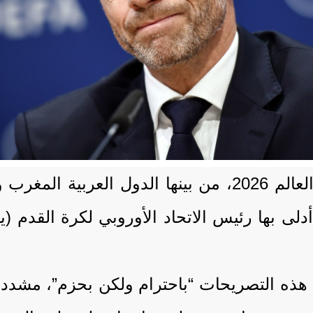
أصدرت 13 دولة مشاركة في نهائيات كأس العالم 2026، من ب
ى بها رئيس الاتحاد الأوروبي لكرة القدم (يو
 هذه التصريحات “باحترام ولكن بحزم”، مشددة 