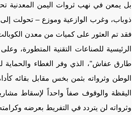
بل يمعن في نهب ثروات اليمن المعدنية تحت
ذوباب، وغرب الوازعية وموزع – تحولت إلى س
فقد تم العثور على كميات من معدن الكوبالت
الرئيسية للصناعات التقنية المتطورة، وعلى 
طارق عفاش"، الذي وفر الغطاء والحماية ل
الوطن وثرواته بثمن بخس مقابل بقائه كأداة
اليقظة والوقوف صفاً واحداً لإسقاط مشار
وثرواته لن يتردد في التفريط بعرضه وكرامته