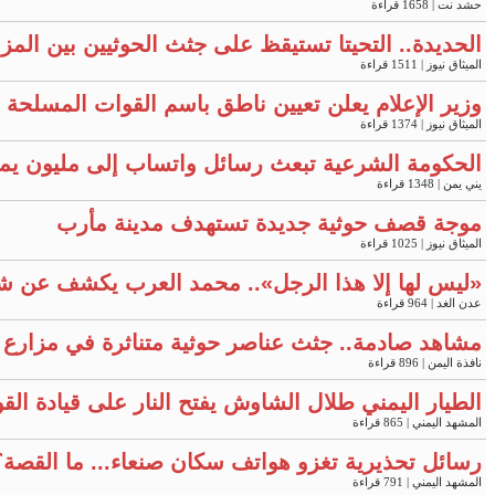
حشد نت
| 1658 قراءة
الحديدة.. التحيتا تستيقظ على جثث الحوثيين بين المز
الميثاق نيوز
| 1511 قراءة
وزير الإعلام يعلن تعيين ناطق باسم القوات المسلحة "
الميثاق نيوز
| 1374 قراءة
الحكومة الشرعية تبعث رسائل واتساب إلى مليون يم
يني يمن
| 1348 قراءة
موجة قصف حوثية جديدة تستهدف مدينة مأرب
الميثاق نيوز
| 1025 قراءة
«ليس لها إلا هذا الرجل».. محمد العرب يكشف عن ش
عدن الغد
| 964 قراءة
مشاهد صادمة.. جثث عناصر حوثية متناثرة في مزارع ال
نافذة اليمن
| 896 قراءة
الطيار اليمني طلال الشاوش يفتح النار على قيادة ال
المشهد اليمني
| 865 قراءة
رسائل تحذيرية تغزو هواتف سكان صنعاء... ما القصة؟
المشهد اليمني
| 791 قراءة