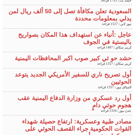
حشد نت
| 1753 قراءة
السعودية تعلن مكافأة تصل إلى 50 ألف ريال لمن
يدلي بمعلومات محددة
نيوز لاين
| 1527 قراءة
عاجل :أنباء عن استهداف هذا المكان بصواريخ
باليستية في الجوف
كريتر سكاي
| 1487 قراءة
حشد حو ثي كبير صوب اكبر المحافظات اليمنية
كريتر سكاي
| 1357 قراءة
أول تصريح ناري للسفير الأمريكي الجديد يتوعد
الحوثيين
الميثاق نيوز
| 1357 قراءة
أول رد عسكري من وزارة الدفاع اليمنية عقب
هجوم حوثي دامٍ
عدن نيوز
| 1334 قراءة
مصادر طبية وعسكرية: ارتفاع حصيلة شهداء
القوات الحكومية جراء القصف الحوثي على