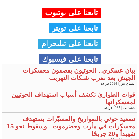
تابعنا على يوتيوب
تابعنا على تويتر
تابعنا على تيليجرام
تابعنا على فيسبوك
بيان عسكري.. الحوثيون يقصفون معسكرات
الجيش بعد ضرب شبكات التهريب
الميثاق نيوز
| 2014 قراءة
قوات الطوارئ تكشف أسباب استهداف الحوثيين
لمعسكراتها
حشد نت
| 1937 قراءة
تصعيد حوثي بالصواريخ والمسيّرات يستهدف
معسكرات في مأرب وحضرموت.. وسقوط نحو 15
شهيداً و20 جريحًا