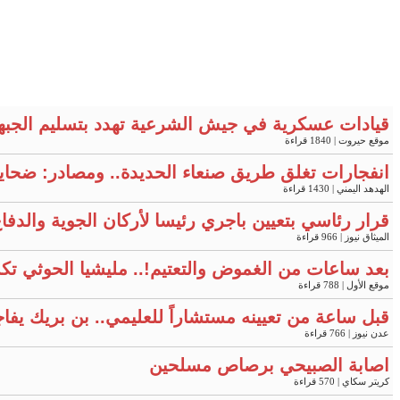
قيادات عسكرية في جيش الشرعية تهدد بتسليم الجبه
موقع حيروت
| 1840 قراءة
انفجارات تغلق طريق صنعاء الحديدة.. ومصادر: ضحايا
الهدهد اليمني
| 1430 قراءة
قرار رئاسي بتعيين باجري رئيسا لأركان الجوية والدفا
الميثاق نيوز
| 966 قراءة
بعد ساعات من الغموض والتعتيم!.. مليشيا الحوثي ت
موقع الأول
| 788 قراءة
قبل ساعة من تعيينه مستشاراً للعليمي.. بن بريك يفا
عدن نيوز
| 766 قراءة
اصابة الصبيحي برصاص مسلحين
كريتر سكاي
| 570 قراءة