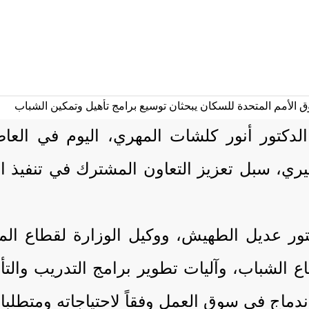
 الدكتور أنور كلشات المهري، اليوم في الع
ري، سبل تعزيز التعاون المشترك في تنفيذ الب
تور عديل الطهيش، ووكيل الوزارة لقطاع المع
 الشباب، وآليات تطوير برامج التدريب والتأ
ندماج في سوق العمل وفقاً لاحتياجاته ومتطلبات