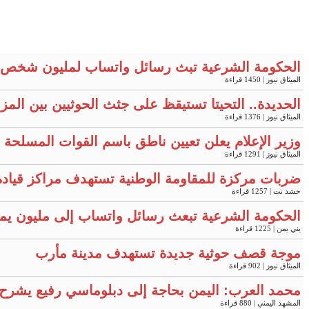
الحكومة الشرعية تبث رسائل واتساب لمليون شخص 
الميثاق نيوز
| 1450 قراءة
الحديدة.. التحيتا تستيقظ على جثث الحوثيين بين المز
الميثاق نيوز
| 1376 قراءة
وزير الإعلام يعلن تعيين ناطق باسم القوات المسلحة "
الميثاق نيوز
| 1291 قراءة
ضربات مركزة للمقاومة الوطنية تستهدف مراكز قيادة
حشد نت
| 1257 قراءة
الحكومة الشرعية تبعث رسائل واتساب إلى مليون يم
يني يمن
| 1225 قراءة
موجة قصف حوثية جديدة تستهدف مدينة مأرب
الميثاق نيوز
| 902 قراءة
محمد العرب: اليمن بحاجة إلى دبلوماسي رفيع يشرح ح
المشهد اليمني
| 880 قراءة