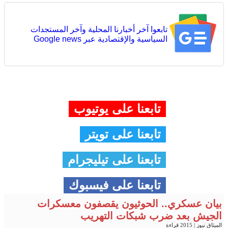
تابعوا آخر أخبارنا المحلية وآخر المستجدات
السياسية والإقتصادية عبر Google news
تابعنا على يوتيوب
تابعنا على تويتر
تابعنا على تيليجرام
تابعنا على فيسبوك
بيان عسكري.. الحوثيون يقصفون معسكرات
الجيش بعد ضرب شبكات التهريب
الميثاق نيوز
| 2015 قراءة