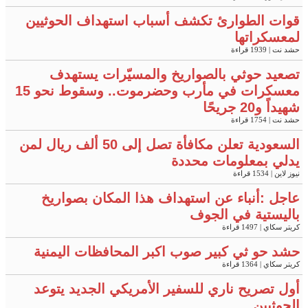
قوات الطوارئ تكشف أسباب استهداف الحوثيين
لمعسكراتها
حشد نت
| 1939 قراءة
تصعيد حوثي بالصواريخ والمسيّرات يستهدف
معسكرات في مأرب وحضرموت.. وسقوط نحو 15
شهيداً و20 جريحًا
حشد نت
| 1754 قراءة
السعودية تعلن مكافأة تصل إلى 50 ألف ريال لمن
يدلي بمعلومات محددة
نيوز لاين
| 1534 قراءة
عاجل :أنباء عن استهداف هذا المكان بصواريخ
باليستية في الجوف
كريتر سكاي
| 1497 قراءة
حشد حو ثي كبير صوب اكبر المحافظات اليمنية
كريتر سكاي
| 1364 قراءة
أول تصريح ناري للسفير الأمريكي الجديد يتوعد
الحوثيين