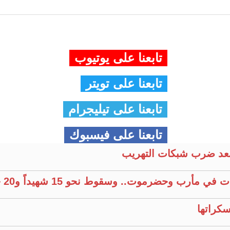
تابعنا على يوتيوب
تابعنا على تويتر
تابعنا على تيليجرام
تابعنا على فيسبوك
عد ضرب شبكات التهريب
وحضرموت.. وسقوط نحو 15 شهيداً و20 جريحًا
كراتها