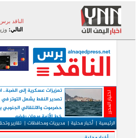
الناقد برس
التالي:
وزير 