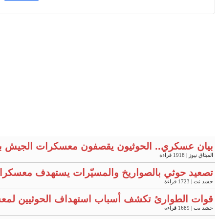
بيان عسكري.. الحوثيون يقصفون معسكرات الجيش ب
الميثاق نيوز
| 1918 قراءة
تصعيد حوثي بالصواريخ والمسيّرات يستهدف معسكرات في مأرب 
حشد نت
| 1723 قراءة
قوات الطوارئ تكشف أسباب استهداف الحوثيين لمعس
حشد نت
| 1689 قراءة