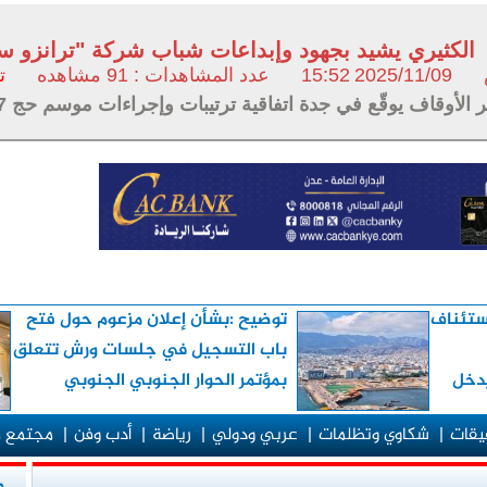
الكثيري يشيد بجهود وإبداعات شباب شركة "ترانزو سو
2025/11/09
15:52
عدد المشاهدات : 91 مشاهده
ت
الأوقاف يوقّع في جدة اتفاقية ترتيبات وإجراءات موسم حج 1447هـ مع نظيره السعودي