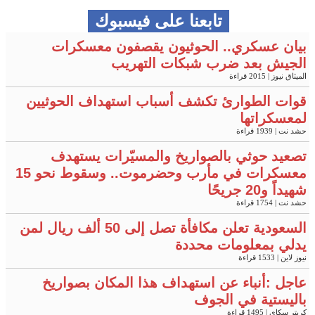
تابعنا على فيسبوك
بيان عسكري.. الحوثيون يقصفون معسكرات
الجيش بعد ضرب شبكات التهريب
الميثاق نيوز
| 2015 قراءة
قوات الطوارئ تكشف أسباب استهداف الحوثيين
لمعسكراتها
حشد نت
| 1939 قراءة
تصعيد حوثي بالصواريخ والمسيّرات يستهدف
معسكرات في مأرب وحضرموت.. وسقوط نحو 15
شهيداً و20 جريحًا
حشد نت
| 1754 قراءة
السعودية تعلن مكافأة تصل إلى 50 ألف ريال لمن
يدلي بمعلومات محددة
نيوز لاين
| 1533 قراءة
عاجل :أنباء عن استهداف هذا المكان بصواريخ
باليستية في الجوف
كريتر سكاي
| 1495 قراءة