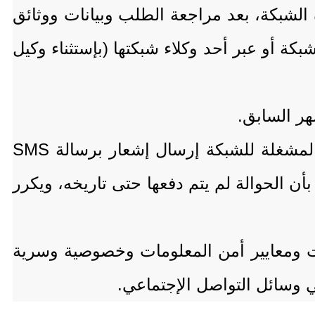
الشبكة، بعد مراجعة الطلب وبيانات ووثائق
كة أو عبر أحد وكلاء شبكتها (بإستثناء وكيل
هر السابق.
4) في حال مر على الحوالة ( 30) يوما ولم تدفع / تسلم للمستفيد، فيجب على، الشركة المشغلة للشبكة إرسال إشعار برسالة SMS
د منها بأن الحوالة لم يتم دفعها حتى تاريخه، ويكرر
سات ومعايير أمن المعلومات وخصوصية وسرية
 وسائل التواصل الإجتماعي.