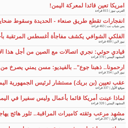
امريكا تعين قائدا لمعركة اليمن!
العربي نيوز
| 815 قراءة
انفجارات تقطع طريق صنعاء - الحديدة وسقوط ضحايا 
يمن شباب نت
| 463 قراءة
الفلكي الشوافي يكشف مفاجأة أغسطس المرتقبة بأجو
نيوز لاين
| 409 قراءة
قيادي حوثي: نجري اتصالات مع الصين من أجل هذا الأ
المشهد اليمني
| 370 قراءة
ارحمونا.. ذهبنا جوع".. بالفيديو: مسن يمني يصرخ م
نيوز لاين
| 354 قراءة
عقب تعيين (بن بريك) مستشار لرئيس الجمهورية اليم
موقع الأول
| 337 قراءة
لماذا عينت أمريكا قائما بأعمال وليس سفيرا في اليم
المشهد اليمني
| 320 قراءة
مشهد مرعب وثقته كاميرات المراقبة.. ثلور هائج يهاجم
موقع الأول
| 297 قراءة