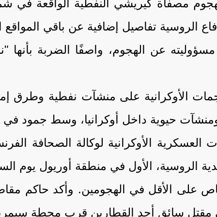
م مصفاة كيريشي النفطية الواقعة في شمال
فاع الروسية تفاصيل إضافية عن باقي المواقع ا
سؤوليته عن الهجوم، واصفًا الضربة بأنها "ن
هجمات الأوكرانية على منشآت نفطية وطرق إم
ومنشآت حيوية داخل أوكرانيا، وسط جمود في 
العسكرية الأوكرانية لوكالة الصحافة الفرن
 الروسية، الأول في منطقة أوريول يوم السبت،
ص على الأقل في الهجومين. وأكد حاكم مقاط
ى مقتل سائق أحد القطارين قرب محطة سيمرين