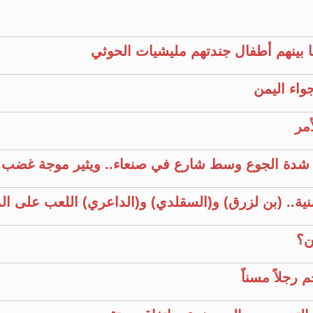
بينهم أطفال جندتهم مليشيات الحوثي
اء اليمن
مر
ن شدة الجوع وسط شارع في صنعاء.. ويثير موجة غضب ت
نية.. (بن لزرق) و(السقلدي) و(الداعري) اللعب على 
ن؟
 رجلاً مسناً