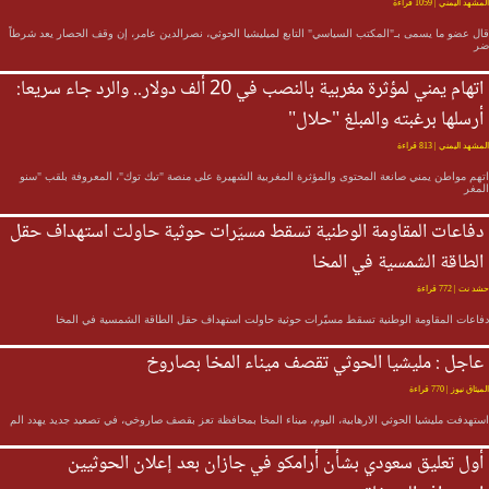
المشهد اليمني
| 1059 قراءة
قال عضو ما يسمى بـ"المكتب السياسي" التابع لميليشيا الحوثي، نصرالدين عامر، إن وقف الحصار يعد شرطاً
ضر
اتهام يمني لمؤثرة مغربية بالنصب في 20 ألف دولار.. والرد جاء سريعا:
أرسلها برغبته والمبلغ "حلال"
المشهد اليمني
| 813 قراءة
اتهم مواطن يمني صانعة المحتوى والمؤثرة المغربية الشهيرة على منصة "تيك توك"، المعروفة بلقب "سنو
المغر
دفاعات المقاومة الوطنية تسقط مسيّرات حوثية حاولت استهداف حقل
الطاقة الشمسية في المخا
حشد نت
| 772 قراءة
دفاعات المقاومة الوطنية تسقط مسيّرات حوثية حاولت استهداف حقل الطاقة الشمسية في المخا
عاجل : مليشيا الحوثي تقصف ميناء المخا بصاروخ
الميثاق نيوز
| 770 قراءة
استهدفت مليشيا الحوثي الارهابية، اليوم، ميناء المخا بمحافظة تعز بقصف صاروخي، في تصعيد جديد يهدد الم
أول تعليق سعودي بشأن أرامكو في جازان بعد إعلان الحوثيين