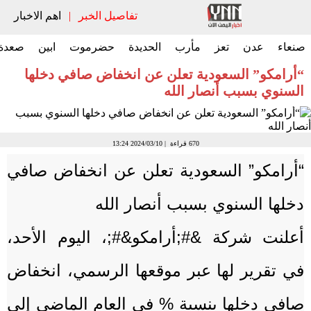
تفاصيل الخبر
|
اهم الاخبار
صنعاء
عدن
تعز
مأرب
الحديدة
حضرموت
ابين
صعدة
“أرامكو” السعودية تعلن عن انخفاض صافي دخلها
السنوي بسبب أنصار الله
670 قراءة |
2024/03/10
13:24
“أرامكو” السعودية تعلن عن انخفاض صافي
دخلها السنوي بسبب أنصار الله
أعلنت شركة &#;أرامكو&#;، اليوم الأحد،
في تقرير لها عبر موقعها الرسمي، انخفاض
صافي دخلها بنسبة % في العام الماضي إلى