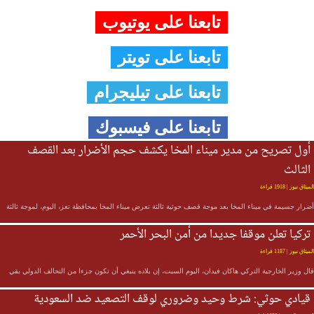
تابعنا على يوتيوب
تابعنا على تويتر
تابعنا على تيليجرام
تابعنا على فيسبوك
أول تصريح من مدير ميناء المخا يكشف حجم الأضرار بعد القصف
الثالث
الميثاق نيوز
| 1918 قراءة
أضرار جسيمة في ميناء المخا بعد موجة قصف حوثية ثالثة تعرض ميناء المخا بمحافظة تعز، اليوم، لموجة ثالثة
تركيا تعلن موقفا جديدا من أمن البحر الأحمر
الميثاق نيوز
| 1187 قراءة
قال وزير الخارجية التركي هاكان فيدان، اليوم السبت، إن بلاده ينبغي أن تكون جزءا من التحالف الدولي بقي
قيادي حوثي: شرط وحيد وضروري لوقف التصعيد ضد السعودية