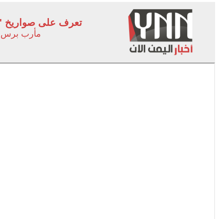
تعرف على صواريخ ''ت
مأرب برس