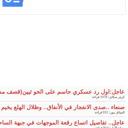
عاجل:اول رد عسكري حاسم على الحو ثيين(قصف مد
كريتر سكاي
| 1078 قراءة
صنعاء ..صدى الانفجار في الأنفاق.. وظلال الهلع يخي
الميثاق نيوز
| 932 قراءة
عاجل.. تفاصيل اتساع رقعة الموجهات في جبهة الساح
موقع الأول
| 914 قراءة