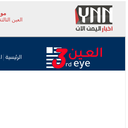
موس
العين الثالثة