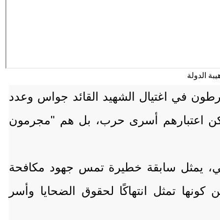
ورطون في اغتيال الشهيد القائد جواس وعدد
كن اعتبارهم أسرى حرب، بل هم "مجرمون
وثي، يمثل سابقة خطيرة تمس جهود مكافحة
ونها تمثل انتهاكًا لحقوق الضحايا وأسر