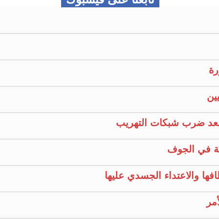
رة
ين
عد ضرب شبكات التهريب
ية في الجوف
فها والاعتداء الجسدي عليها
مر