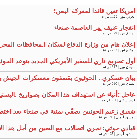
امريكا تعين قائدا لمعركة اليمن!
العربي نيوز
| 1122 قراءة
انفجار عنيف يهز العاصمة صنعاء
الميثاق نيوز
| 879 قراءة
إعلان هام من وزارة الدفاع لسكان المحافظات المحر
الميثاق نيوز
| 792 قراءة
أول تصريح ناري للسفير الأمريكي الجديد يتوعد الحوثي
الميثاق نيوز
| 647 قراءة
بيان عسكري.. الحوثيون يقصفون معسكرات الجيش ب
الميثاق نيوز
| 610 قراءة
عاجل :أنباء عن استهداف هذا المكان بصواريخ باليست
كريتر سكاي
| 601 قراءة
شقيق زعيم الحوثيين يصفّي يمنية في صنعاء بعد اختطا
المشهد اليمني
| 586 قراءة
قيادي حوثي: نجري اتصالات مع الصين من أجل هذا الأ
المشهد اليمني
| 495 قراءة