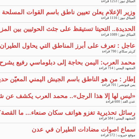
الميثاق نيوز
| 1253 قراءة
وزير الإعلام يعلن تعيين ناطق باسم القوات المسلحة "
الميثاق نيوز
| 1116 قراءة
الحديدة.. التحيتا تستيقظ على جثث الحوثيين بين المز
الميثاق نيوز
| 1089 قراءة
عاجل : تعرف على أبرز المناطق التي يحاول الطيران 
كريتر سكاي
| 790 قراءة
محمد العرب: اليمن بحاجة إلى دبلوماسي رفيع يشرح ح
المشهد اليمني
| 714 قراءة
إطار : من هو الناطق باسم الجيش اليمني المعيّن حديثا
يمن فيوتشر
| 701 قراءة
«ليس لها إلا هذا الرجل».. محمد العرب يكشف عن ش
عدن الغد
| 600 قراءة
رسائل تحذيرية تغزو هواتف سكان صنعاء... ما القصة؟
المشهد اليمني
| 584 قراءة
سماع اصوات مضادات الطيران في عدن
موقع حيروت
| 572 قراءة