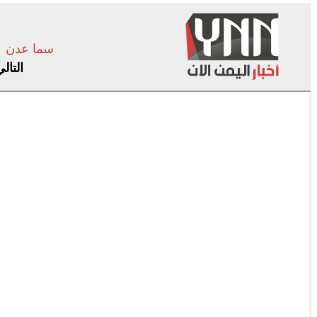
سما عدن
التال