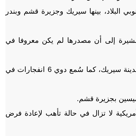
ي البلاد، بينها سيريك وجزيرة قشم وبندر
مشيرة إلى أن مصدرها لم يكن معروفا في
من جانبه، ذكر التلفزيون الإيراني أن 7 انفجارات دوت في محيط قرية طاهروي التابعة لمدينة سيريك، كما سُمع دوي 6 انفجارات في
ريكية لا تزال في حالة تأهب لإعادة فرض