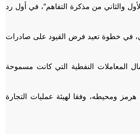
الأول والثاني من مذكرة التفاهم”، في أول رد
ني، في خطوة تعيد فرض القيود على صادرات
تمنح فترة انتقالية تنتهي في 17 يوليو/تموز لاستكمال المعاملات النفطية التي كانت مسموحة
رمز ومحيطه، وفقا لهيئة عمليات التجارة