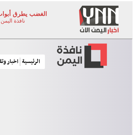
الغضب يطرق أبواب 
نافذة اليمن