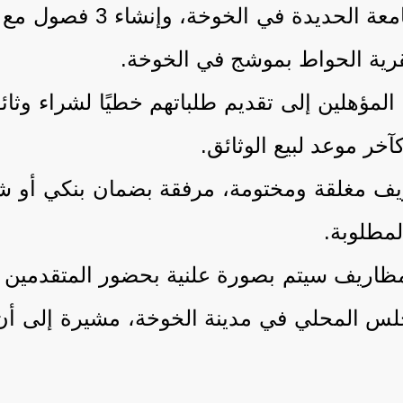
وتشمل المشاريع: إنشاء قا
قرية الحواط بموشج في الخوخة.
يف مغلقة ومختومة، مرفقة بضمان بنكي أو ش
لمطلوبة.
مظاريف سيتم بصورة علنية بحضور المتقدمين أ
يس 18 يونيو 2026 بمقر المجلس المحلي في مدينة الخوخة، 