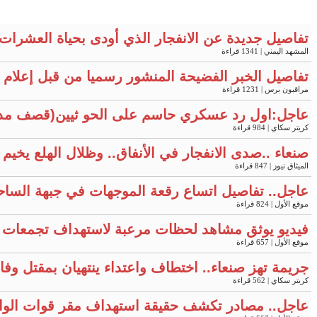
تفاصيل جديدة عن الانفجار الذي أودى بحياة العشرات 
المشهد اليمني
| 1341 قراءة
تفاصيل الخبر الفضيحة المنشور رسميا من قبل إعلام وزا
مراقبون برس
| 1231 قراءة
عاجل:اول رد عسكري حاسم على الحو ثيين(قصف مد
كريتر سكاي
| 984 قراءة
صنعاء ..صدى الانفجار في الأنفاق.. وظلال الهلع يخي
الميثاق نيوز
| 847 قراءة
عاجل.. تفاصيل اتساع رقعة الموجهات في جبهة الساح
موقع الأول
| 824 قراءة
فيديو يوثق مشاهد لحظات مرعبة لاستهداف تجمعات 
موقع الأول
| 657 قراءة
جريمة تهز صنعاء.. اختطاف واعتداء ينتهيان بمقتل وفا
كريتر سكاي
| 562 قراءة
عاجل.. مصادر تكشف حقيقة استهداف مقر قوات الوا