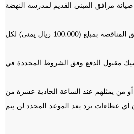
عة محاضرات بجامعة الحديدة في الخوخة، وإنشاء 3 فصول مع صيانة مرافق المبنى القديم لمدرسة النهضة
ودعت لجنة المناقصات الشركات والمقاولين المؤهلين إلى تقديم طلباتهم خطيًا لشراء وثائق المناقصة بمبلغ (100.000 ريال يمني) لكل
يك مقبول الدفع وفق الشروط المحددة في
و من يمثلهم عند الساعة الحادية عشرة من
مشيرة إلى أن أي عطاءات ترد بعد الموعد المحدد لن يتم