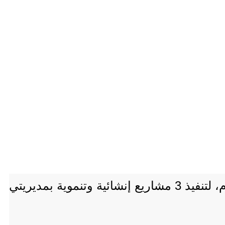
أعلنت السلطة المحلية بمحافظة الحديدة، اليوم، طرح المناقصة العامة رقم (2) لعام 2026م، لتنفيذ 3 مشاريع إنشائية وتنموية بمديريتي