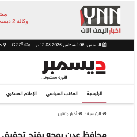
محا
وكالة 2 ديسمبر