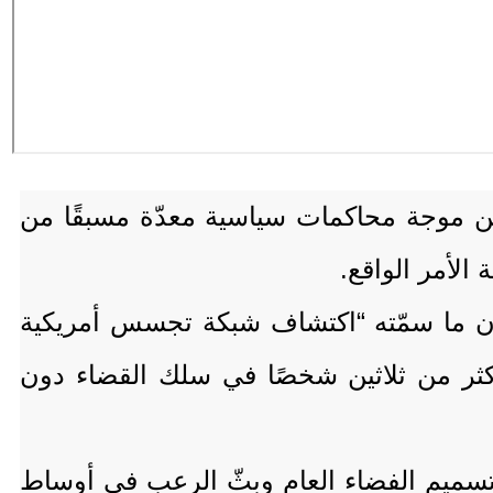
سام للحقوق والحريات "سام"، الاثنين 10 نوفمبر/ تشرين الثاني 2025م، من موجة محاكمات سياسية معدّة مسبقًا من
لأمر الواقع.
أن ما سمّته “اكتشاف شبكة تجسس أمريكية
أكثر من ثلاثين شخصًا في سلك القضاء دون
 تسميم الفضاء العام وبثّ الرعب في أوساط