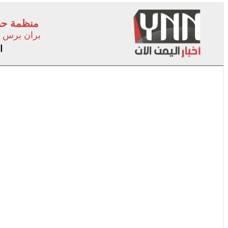
منظمة حقو
بران برس
ا