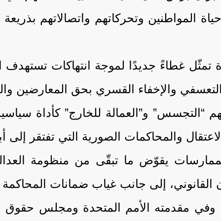
ياة المواطنين وتحركاتهم واتصالاتهم بذريعة 
ررة تمثّل غطاءً جديدًا لموجة انتهاكات تسته
التعسفي والإخفاء القسري بحق المعارضين وال
 “التجسس” و”العمالة للخارج” كأداة سياسية 
اعتقال والمحاكمات الصورية التي تفتقر إلى أبس
رسات يقوّض ما تبقّى من منظومة العدالة ف
 القانوني، إلى جانب غياب ضمانات المحاكمة ال
 وفي مقدمته الأمم المتحدة ومجلس حقوق 