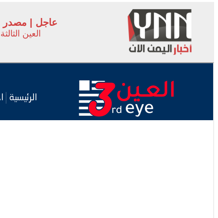
عاجل | مصدر ف
العين الثالثة