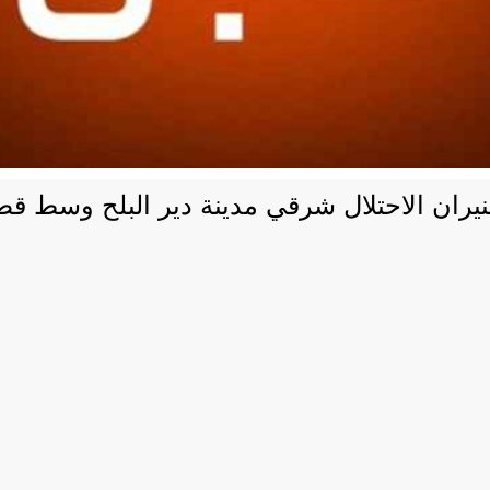
ران الاحتلال شرقي مدينة دير البلح وسط قط