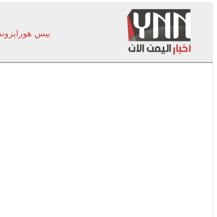
بيس هورايزو