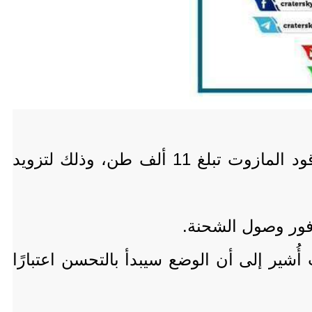
من المنتظر أن تصل إلى العاصمة عدن خلال الساعات الـ 48 القادمة شحنة كبيرة من وقود المازوت تبلغ 11 ألف طن، وذلك لتزويد
فور وصول الشحنة.
شير إلى أن الوضع سيبدأ بالتحسن اعتبارًا