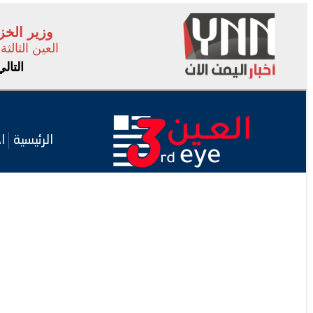
وزير الخز
العين الثالثة
التال