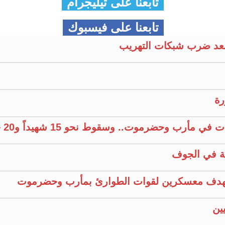
تابعنا على تيليجرام
تابعنا على فيسبوك
عد ضرب شبكات التهريب
رة
وحضرموت.. وسقوط نحو 15 شهيداً و20 جريحًا
ية في الجوف
ين