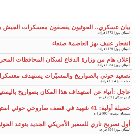
بيان عسكري.. الحوثيون يقصفون معسكرات الجيش ب
الميثاق نيوز
| 1573 قراءة
انفجار عنيف يهز العاصمة صنعاء
الميثاق نيوز
| 1120 قراءة
إعلان هام من وزارة الدفاع لسكان المحافظات المحر
الميثاق نيوز
| 1084 قراءة
تصعيد حوثي بالصواريخ والمسيّرات يستهدف معسكرات في مأرب 
حشد نت
| 1064 قراءة
عاجل :أنباء عن استهداف هذا المكان بصواريخ باليست
كريتر سكاي
| 903 قراءة
حصيلة أولية: 41 شهيد في قصف صاروخي حوثي استهدف معسكرين لقوات الطوارئ بمأرب وحضرموت
شمسان بوست
| 903 قراءة
أول تصريح ناري للسفير الأمريكي الجديد يتوعد الحوثي
الميثاق نيوز
| 894 قراءة