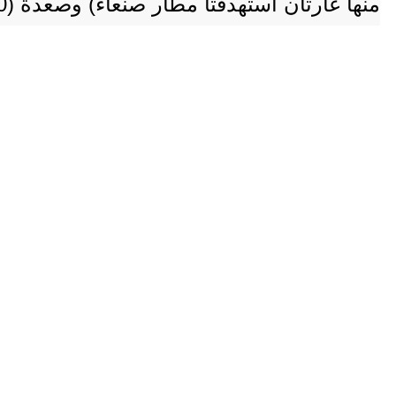
منها غارتان استهدفتا مطار صنعاء) وصعدة (10 غارات) والحديدة (3 غارات) والجوف (3 غارات) وعمران (19 غارة) ومأرب (4 غارات).