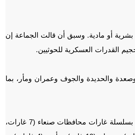
شرية أو مادية. وسبق أن قالت الجماعة إن
جيم القدرات العسكرية للحوثيين.
هي هي محافظات صنعاء وصعدة والحديدة والجوف وعمران ومأر، بما
وأوضحت وسائل إعلام تابعة للحوثيين أن الجيش الأميركي صعد من غاراته، حيث استهدف بسلسلة غارات محافظات صنعاء (7 غارات،