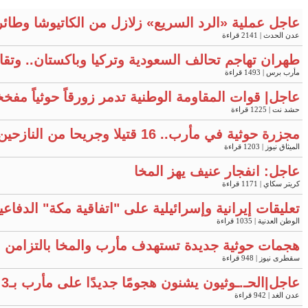
عاجل عملية «الرد السريع» زلازل من الكاتيوشا وطائ
عدن الحدث
| 2141 قراءة
طهران تهاجم تحالف السعودية وتركيا وباكستان.. وتقار
مأرب برس
| 1493 قراءة
عاجل| قوات المقاومة الوطنية تدمر زورقاً حوثياً مفخ
حشد نت
| 1225 قراءة
مجزرة حوثية في مأرب.. 16 قتيلا وجريحا من النازحين "فيديو"
الميثاق نيوز
| 1203 قراءة
عاجل: انفجار عنيف يهز المخا
كريتر سكاي
| 1171 قراءة
تعليقات إيرانية وإسرائيلية على "اتفاقية مكة" الدفاع
الوطن العدنية
| 1035 قراءة
هجمات حوثية جديدة تستهدف مأرب والمخا بالتزامن 
سقطرى نيوز
| 948 قراءة
عاجل|الحـ.ـوثيون يشنون هجومًا جديدًا على مأرب بـ3 صواريخ ومسيّرتين
عدن الغد
| 942 قراءة