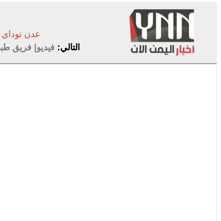
عدن توداي
التالي:
فيديو| فريق طبي