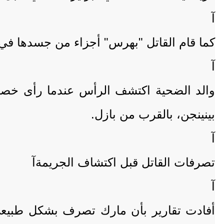
آ
كما قام القاتل "بهرس" أجزاء من جسدها في 
آ
والد الضحية اكتشف الرأس عندما رأى خصلا
بينينجن، بالقرب من بازل.
آ
تصرفات القاتل قبل اكتشاف الجريمةآ
آ
أفادت تقارير بأن مارك تصرف بشكل طبيعي ل