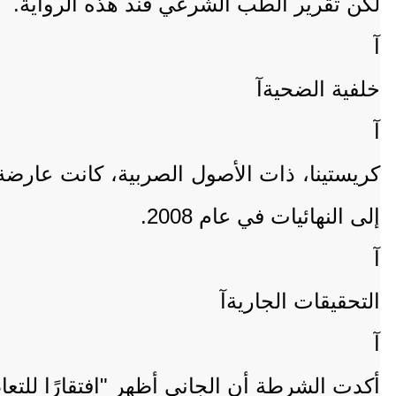
لكن تقرير الطب الشرعي فند هذه الرواية.
آ
خلفية الضحيةآ
آ
كريستينا، ذات الأصول الصربية، كانت عار
إلى النهائيات في عام 2008.
آ
التحقيقات الجاريةآ
آ
أكدت الشرطة أن الجاني أظهر "افتقارًا للتعا