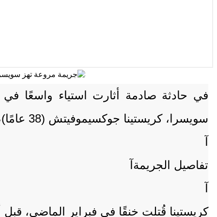
في حادثة صادمة أثارت استياء واسعًا في س
سويسرا، كريستينا جوكسيموفيتش (38 عامًا)، في كيس بلاستيكي أسود، بعد أن قتلها زوجها مارك ريبين (41 عامًا) وقام بتقطيع جثتها.
آ
تفاصيل الجريمةآ
آ
كريستينا قُتلت خنقًا في فبراير الماضي، قب