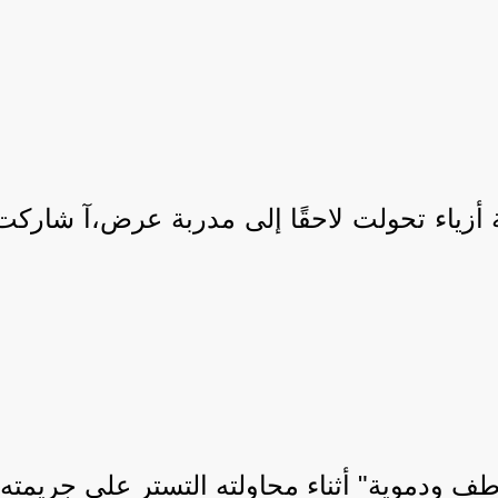
ضة أزياء تحولت لاحقًا إلى مدربة عرض،آ شا
طف ودموية" أثناء محاولته التستر على جريمته.