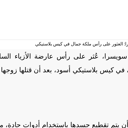
ويسرا، عُثر على رأس عارضة الأزياء الساب
ل أن يتم تقطيع جسدها باستخدام أدوات حادة، م