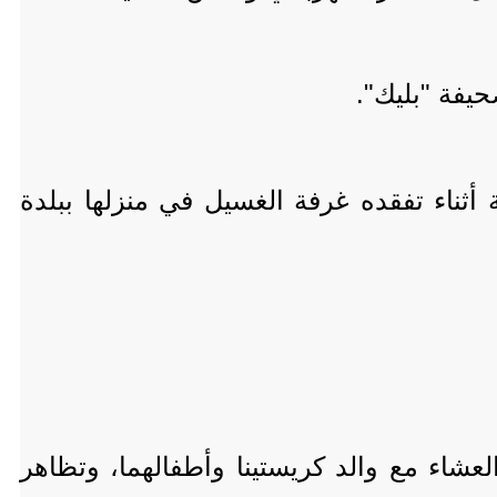
يفة "بليك".
ناء تفقده غرفة الغسيل في منزلها ببلدة
شاء مع والد كريستينا وأطفالهما، وتظاهر