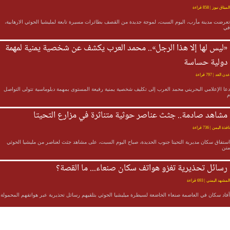
لميثاق نيوز
| 858 قراءة
عرضت مدينة مأرب، اليوم السبت، لموجة جديدة من القصف بطائرات مسيرة تابعة لمليشيا الحوثي الارهابية،
ي
«ليس لها إلا هذا الرجل».. محمد العرب يكشف عن شخصية يمنية لمهمة
دولية حساسة
دن الغد
| 797 قراءة
عا الإعلامي البحريني محمد العرب إلى تكليف شخصية يمنية رفيعة المستوى بمهمة دبلوماسية تتولى التواصل
مشاهد صادمة.. جثث عناصر حوثية متناثرة في مزارع التحيتا
افذة اليمن
| 736 قراءة
ستفاق سكان مديرية التحيتا جنوب الحديدة، صباح اليوم السبت، على مشاهد جثث لعناصر من مليشيا الحوثي
تن
رسائل تحذيرية تغزو هواتف سكان صنعاء... ما القصة؟
لمشهد اليمني
| 693 قراءة
فاد سكان في العاصمة صنعاء الخاضعة لسيطرة ميليشيا الحوثي بتلقيهم رسائل تحذيرية عبر هواتفهم المحمولة