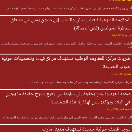
علن وزير الإعلام معمر الإرياني تعيين العقيد الركن ماجد عبدالله النزيلي متحدثا رسميا باسم القوات الم
الحكومة الشرعية تبعث رسائل واتساب إلى مليون يمني في مناطق
سيطرة الحوثيين (نص الرسالة)
ني يمن
| 1215 قراءة
طلقت الحكومة اليمنية الشرعية حملة تواصل إلكترونية واسعة، استهدفت نحو مليون مستخدم لتطبيق واتساب
ي
ضربات مركزة للمقاومة الوطنية تستهدف مراكز قيادة وتحصينات حوثية
جنوب الحديدة
شد نت
| 1158 قراءة
ربات مركزة للمقاومة الوطنية تستهدف مراكز قيادة وتحصينات حوثية جنوب الحديدة
محمد العرب: اليمن بحاجة إلى دبلوماسي رفيع يشرح حقيقة ما يجري
في البلاد ويؤكد: ليس لهذا إلا هذه الشخصية
لمشهد اليمني
| 870 قراءة
كد الإعلامي البحريني، محمد العرب، حاجة اليمن إلى دبلوماسي رفيع المستوى يتولى التواصل مع المجتمع الد
موجة قصف حوثية جديدة تستهدف مدينة مأرب