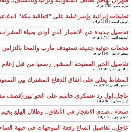
طهران تهاجم تحالف السعودية وتركيا وباكستان.. وتقار
مأرب برس
| 1780 قراءة
تعليقات إيرانية وإسرائيلية على "اتفاقية مكة" الدفاع
الوطن العدنية
| 1255 قراءة
تفاصيل جديدة عن الانفجار الذي أودى بحياة العشرات 
المشهد اليمني
| 1178 قراءة
هجمات حوثية جديدة تستهدف مأرب والمخا بالتزامن 
سقطرى نيوز
| 1140 قراءة
تفاصيل الخبر الفضيحة المنشور رسميا من قبل إعلام وزا
مراقبون برس
| 1081 قراءة
المشاط يعلق على اتفاق الدفاع المشترك بين السعودي
المشهد اليمني
| 914 قراءة
عاجل:اول رد عسكري حاسم على الحو ثيين(قصف مد
كريتر سكاي
| 869 قراءة
صنعاء ..صدى الانفجار في الأنفاق.. وظلال الهلع يخي
الميثاق نيوز
| 726 قراءة
عاجل.. تفاصيل اتساع رقعة الموجهات في جبهة الساح