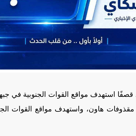
، قصفًا استهدف مواقع القوات الجنوبية في ج
أوضح المصدر أن القصف نُفذ باستخدام 8 مقذوفات هاون، واستهدف