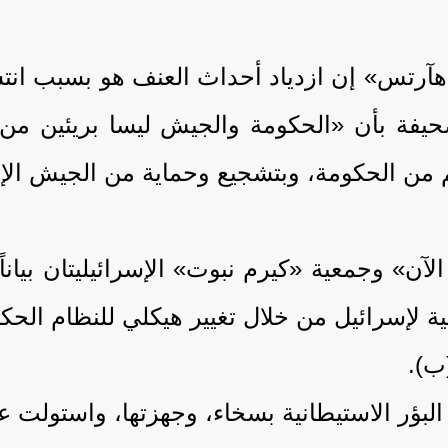
س» إن ازدياد أحداث العنف هو بسبب انتشار ا
يفة بأن «الحكومة والجيش ليسا بريئين من 
دعم من الحكومة، وبتشجيع وحماية من الجيش الإ
ن» وجمعية «كيرم نبوت» الإسرائيليتان بياناً ي
 لإسرائيل من خلال تغيير هيكلي للنظام الحك
ب).
البؤر الاستيطانية بسخاء، وجهزتها، واستولت ع