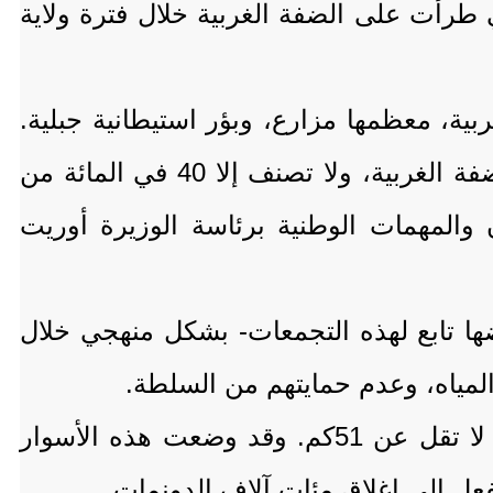
طرأت على الضفة الغربية خلال فترة ولاية
انية جديدة في الضفة الغربية، معظمها مزارع، وبؤر استيطانية جبلية.
وتسيطر هذه المزارع على أكثر من مليون دونم، أي 18 في المائة من إجمالي مساحة الضفة الغربية، ولا تصنف إلا 40 في المائة من
والمهمات الوطنية برئاسة الوزيرة أوريت
ات سكنية، وبعضها تابع لهذه التجمعات- بشكل منهجي خلال
مياه، وعدم حمايتهم من السلطة.
وبهدف منع عودة الفلسطينيين، فقد أقام المستوطنون أسواراً على طول الطرق بمسافة لا تقل عن 51كم. وقد وضعت هذه الأسوار
عل إلى إغلاق مئات آلاف الدونمات.