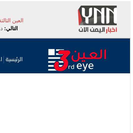
العين الثالثة
التالي:
در