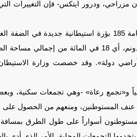
 مزراحي، ودرور ايتكس- فإن التغييرات التي 
وفي الفترة بين عامي 2023 و2025 تمت إقامة 185 بؤرة استيط
 «أراضي دولة». وقد خصصت وزارة الاستيطان 
، فقد تم إخلاء 118 تجمعاً سكنياً و«تجمع رعاة» -وهي تجمع
 عنف المستوطنين، ومنعهم من الحصول على ال
مها التجمعات المحلية، الأمر الذي أدى بالف