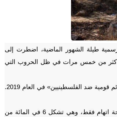
لرسمية طيلة الشهور الماضية، اضطرت إلى
عفت أكثر من خمس مرات في ظل الحروب التي
وبحسب بيانات الشرطة، فقد تم فتح 139 ملفاً من هذه الاعتداءات التي تسمى لديها «جرائم قومية ضد الفلسطينيين» في العام 2019.
وزادت وتيرة الاعتداءات أكثر في سنة 2026، والأسوأ من ذلك هو أنه لم تقدم إلا 52 لائحة اتهام فقط، وهي تشكل 6 في المائة من