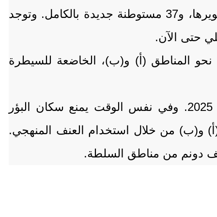
أكثر من 100 مستوطنة جديدة، من بينها 50 بؤرة استيطانية تمت شرعنتها، و15 حياً تم تطويرها، و37 مستوطنة جديدة بالكامل. وتوجد
ي حتى الآن.
) نحو المناطق (أ) و(ب)، الخاضعة للسيطرة
وفي هذا السياق تم إنشاء نحو 20 بؤرة استيطانية في مناطق السلطة حتى نهاية العام 2025. وفي نفس الوقت يمنع سكان البؤر
(أ) و(ب) من خلال استخدام العنف المنهجي.