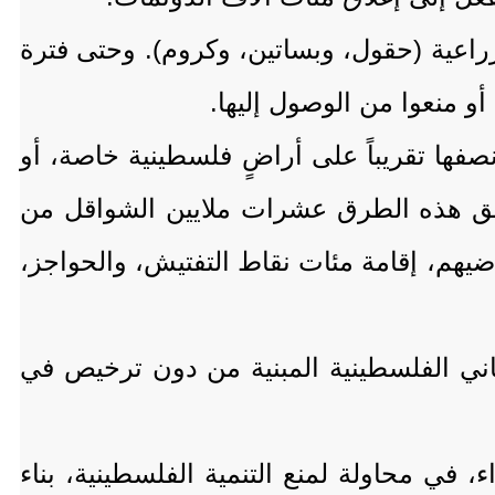
لى ما لا يقل عن 11520 دونماً من الأراضي الزراعية (حقول، وبساتين، وكروم). وحتى فترة
و منعوا من الوصول إليها.
سمي، ويوجد نصفها تقريباً على أراضٍ فلسطينية خاصة، أو
شق هذه الطرق عشرات ملايين الشواقل من
اضيهم، إقامة مئات نقاط التفتيش، والحواجز،
اني الفلسطينية المبنية من دون ترخيص في
لوزراء، في محاولة لمنع التنمية الفلسطينية، بناء