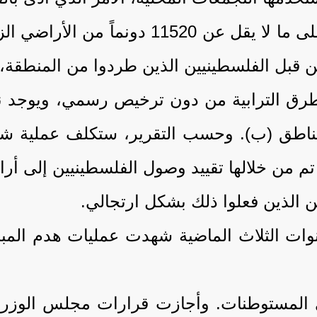
وأشار التقرير إلى أن المستوطنين استولوا ع
 قبل الفلسطينيين الذين طردوا من المنطقة، أ
 أيضاً أنه تم شق 223كم من الطرق الترابية من دون ترخيص ر
المناطق (ب). وحسب التقرير، ستكلف عملية 
تم من خلالها تقييد وصول الفلسطينيين إلى أر
 الذين فعلوا ذلك بشكل ارتجالي.
نوات الثلاث الماضية شهدت عمليات هدم المب
400 وحدة سكنية في المستوطنات. وأجازت قرارات مجلس ا