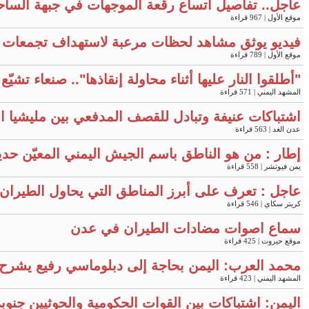
عاجل.. تفاصيل اتساع رقعة الموجهات في جبهة الساح
موقع الأول
| 967 قراءة
فيديو يوثق مشاهد لحظات مرعبة لاستهداف تجمعات 
موقع الأول
| 789 قراءة
"أطلقوا النار عليها أثناء محاولة إنقاذها".. صنعاء تش
المشهد اليمني
| 571 قراءة
اشتباكات عنيفة وتبادل للقصف المدفعي بين مليشيا ال
عدن الغد
| 563 قراءة
إطار : من هو الناطق باسم الجيش اليمني المعيّن حديثا
يمن فيوتشر
| 558 قراءة
عاجل : تعرف على أبرز المناطق التي يحاول الطيران 
كريتر سكاي
| 546 قراءة
سماع اصوات مضادات الطيران في عدن
موقع حيروت
| 425 قراءة
محمد العرب: اليمن بحاجة إلى دبلوماسي رفيع يشرح ح
المشهد اليمني
| 423 قراءة
اليمن: اشتباكات بين القوات الحكومية والحوثيين جنوب