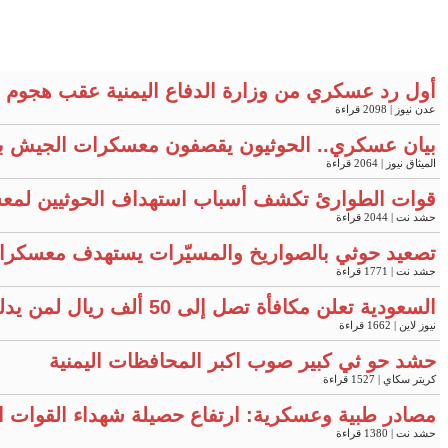
أول رد عسكري من وزارة الدفاع اليمنية عقب هجوم ح
عدن نيوز
| 2098 قراءة
بيان عسكري.. الحوثيون يقصفون معسكرات الجيش ب
الميثاق نيوز
| 2064 قراءة
قوات الطوارئ تكشف أسباب استهداف الحوثيين لمعس
حشد نت
| 2044 قراءة
تصعيد حوثي بالصواريخ والمسيّرات يستهدف معسكرات في مأرب 
حشد نت
| 1771 قراءة
السعودية تعلن مكافأة تصل إلى 50 ألف ريال لمن يدلي بمعلومات محددة
نيوز لاين
| 1662 قراءة
حشد حو ثي كبير صوب اكبر المحافظات اليمنية
كريتر سكاي
| 1527 قراءة
مصادر طبية وعسكرية: ارتفاع حصيلة شهداء القوات
حشد نت
| 1380 قراءة