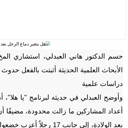
حسم الدكتور هاني العبدلي، استشاري المخ و
الأبحاث العلمية الحديثة أثبتت بالفعل حدو
دراسات علمية
وأوضح العبدلي في حديثه لبرنامج "يا هلا"، أن
بعد الولادة، إلى جانب 17 رجلاً أعزب خضعوا للفحص خلال فترة تراوحت بين 8 و 9 أشهر.