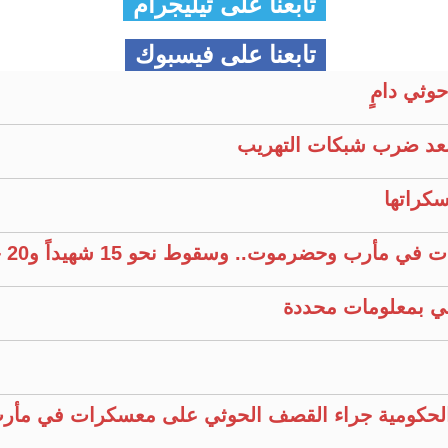
تابعنا على تيليجرام
تابعنا على فيسبوك
وثي دامٍ
عد ضرب شبكات التهريب
كراتها
وحضرموت.. وسقوط نحو 15 شهيداً و20 جريحًا
 الحكومية جراء القصف الحوثي على معسكرات في مأ