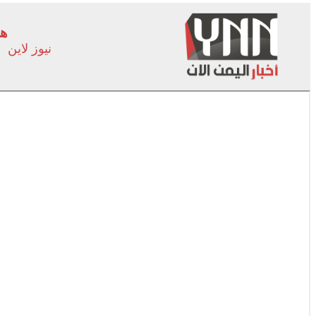
هل
نيوز لاين