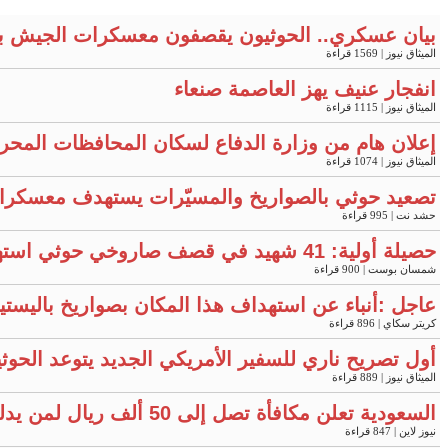
بيان عسكري.. الحوثيون يقصفون معسكرات الجيش ب
الميثاق نيوز
| 1569 قراءة
انفجار عنيف يهز العاصمة صنعاء
الميثاق نيوز
| 1115 قراءة
إعلان هام من وزارة الدفاع لسكان المحافظات المحر
الميثاق نيوز
| 1074 قراءة
تصعيد حوثي بالصواريخ والمسيّرات يستهدف معسكرات في مأرب 
حشد نت
| 995 قراءة
حصيلة أولية: 41 شهيد في قصف صاروخي حوثي استهدف معسكرين لقوات الطوارئ بمأرب وحضرموت
شمسان بوست
| 900 قراءة
عاجل :أنباء عن استهداف هذا المكان بصواريخ باليست
كريتر سكاي
| 896 قراءة
أول تصريح ناري للسفير الأمريكي الجديد يتوعد الحوثي
الميثاق نيوز
| 889 قراءة
السعودية تعلن مكافأة تصل إلى 50 ألف ريال لمن يدلي بمعلومات محددة
نيوز لاين
| 847 قراءة