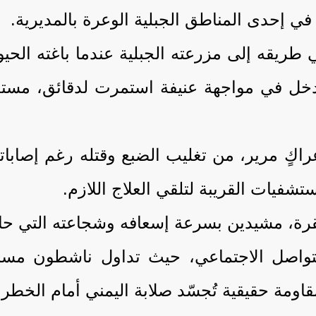
ي إحدى المناطق الجبلية الوعرة بالمديرية.
طريقه إلى مزرعته الجبلية عندما باغته الحيوا
 دخل في مواجهة عنيفة استمرت لدقائق، مست
راكٍ مرير، من تغليب الضبع وقتله رغم إصابا
تشفيات القريبة لتلقي العلاج اللازم.
تقرة، مشيدين بسرعة إسعافه وشجاعته التي حا
التواصل الاجتماعي، حيث تداول ناشطون مساء
مقاومة حقيقية تُجسّد صلابة اليمني أمام الخ