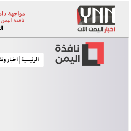
مواجهة دام
نافذة اليمن
ال