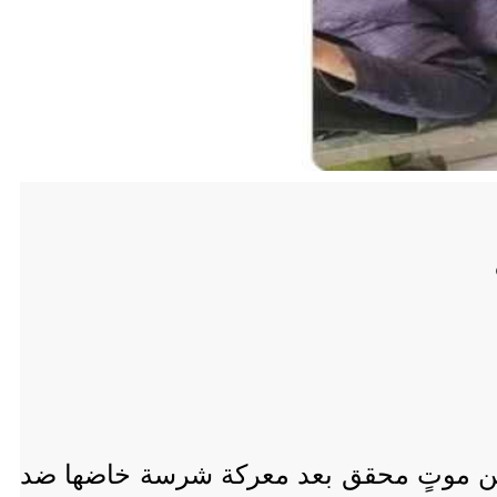
، من موتٍ محقق بعد معركة شرسة خاضها ضد